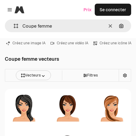
Magnific
Prix
Se connecter
Close menu
Effacer
Recher
Créez une image IA
Créez une vidéo IA
Créez une icône IA
Coupe femme vecteurs
Vecteurs
Filtres