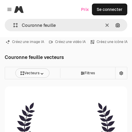
Magnific
Prix
Se connecter
Close menu
Effacer
Recher
Créez une image IA
Créez une vidéo IA
Créez une icône IA
Couronne feuille vecteurs
Vecteurs
Filtres