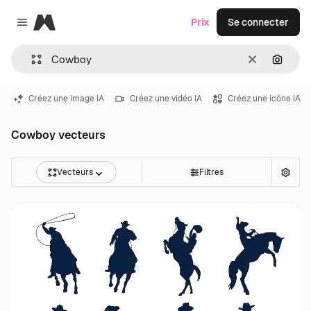
Magnific
Prix
Se connecter
Close menu
Effacer
Recher
Créez une image IA
Créez une vidéo IA
Créez une icône IA
Cowboy vecteurs
Vecteurs
Filtres