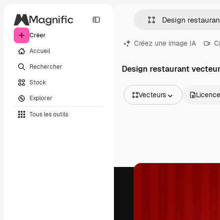
Créer
Créez une image IA
C
Accueil
Rechercher
Design restaurant vecteu
Stock
Vecteurs
Licenc
Explorer
Toutes les images
Tous les outils
Vecteurs
Illustrations
Photos
PSD
Modèles
Mockups
Vidéos
Clips de vidéo
Graphiques animés
Templates vidéos
Icônes
Modèles 3D
Polices