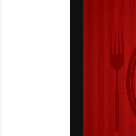
La plateforme c
vos meilleurs pr
d’abonnés : créa
studios.
Français
Copyright © 2010