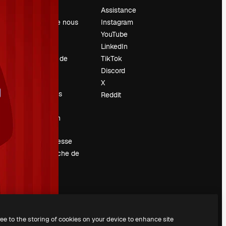
Prix
Assistance
À propos de nous
Instagram
Avis
YouTube
Carrières
LinkedIn
Tendances de
TikTok
recherche
Discord
Blog
X
Événements
Reddit
Slidesgo
Vendre mon
contenu
Salle de presse
À la recherche de
magnific.ai
ree to the storing of cookies on your device to enhance site