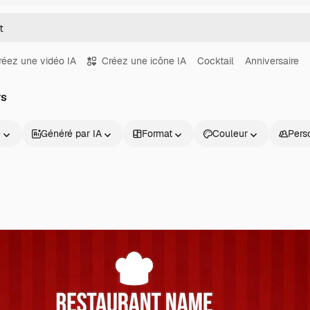
réez une vidéo IA
Créez une icône IA
Cocktail
Anniversaire
rs
e
Généré par IA
Format
Couleur
Pers
Produits
Commencer