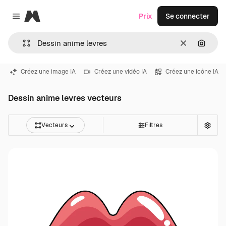
Magnific
Prix
Se connecter
Close menu
Effacer
Recher
Créez une image IA
Créez une vidéo IA
Créez une icône IA
Dessin anime levres vecteurs
Vecteurs
Filtres