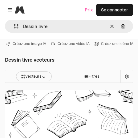
Magnific
Prix
Se connecter
Close menu
Effacer
Recher
Créez une image IA
Créez une vidéo IA
Créez une icône IA
Dessin livre vecteurs
Vecteurs
Filtres