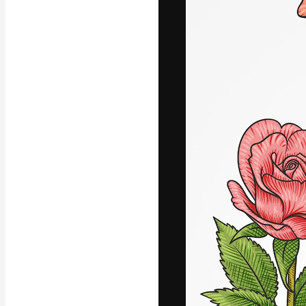
La plateforme c
vos meilleurs pr
d’abonnés : créa
studios.
Français
Copyright © 2010