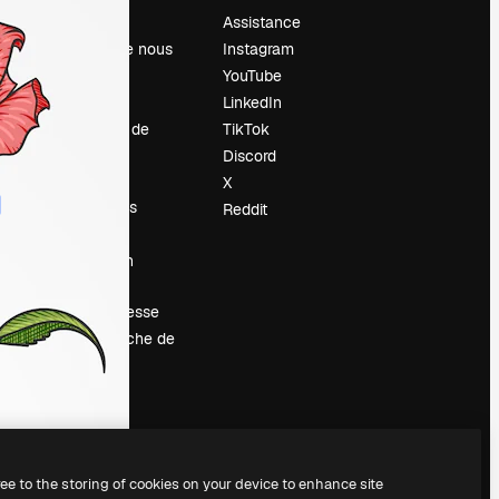
Prix
Assistance
À propos de nous
Instagram
Avis
YouTube
Carrières
LinkedIn
Tendances de
TikTok
recherche
Discord
Blog
X
Événements
Reddit
Slidesgo
Vendre mon
contenu
Salle de presse
À la recherche de
magnific.ai
ree to the storing of cookies on your device to enhance site