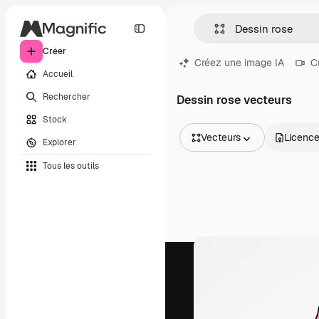
Créer
Créez une image IA
C
Accueil
Rechercher
Dessin rose vecteurs
Stock
Vecteurs
Licenc
Explorer
Toutes les images
Tous les outils
Vecteurs
Illustrations
Photos
PSD
Modèles
Mockups
Vidéos
Clips de vidéo
Graphiques animés
Templates vidéos
Icônes
Modèles 3D
Polices