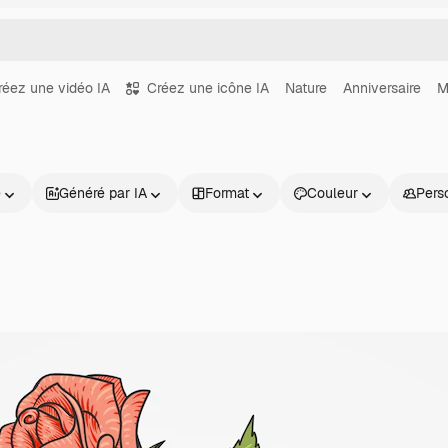
réez une vidéo IA
Créez une icône IA
Nature
Anniversaire
M
e
Généré par IA
Format
Couleur
Pers
Produits
Commencer