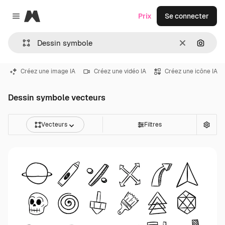
Magnific
Prix
Se connecter
Close menu
Effacer
Recher
Créez une image IA
Créez une vidéo IA
Créez une icône IA
Dessin symbole vecteurs
Vecteurs
Filtres