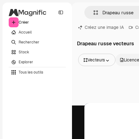
Créer
Créez une image IA
C
Accueil
Rechercher
Drapeau russe vecteurs
Stock
Vecteurs
Licenc
Explorer
Toutes les images
Tous les outils
Vecteurs
Illustrations
Photos
PSD
Modèles
Mockups
Vidéos
Clips de vidéo
Graphiques animés
Templates vidéos
Icônes
Modèles 3D
Polices