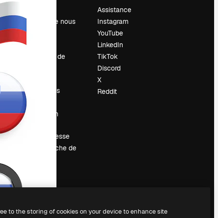
Prix
Assistance
À propos de nous
Instagram
Avis
YouTube
Carrières
LinkedIn
Tendances de
TikTok
recherche
Discord
Blog
X
Événements
Reddit
Slidesgo
Vendre mon
contenu
Salle de presse
À la recherche de
magnific.ai
ree to the storing of cookies on your device to enhance site