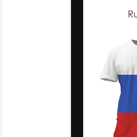
La plateforme c
vos meilleurs pr
d’abonnés : créa
studios.
Français
Copyright © 2010