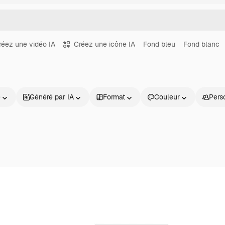
réez une vidéo IA
Créez une icône IA
Fond bleu
Fond blanc
e
Généré par IA
Format
Couleur
Pers
Produits
Commencer