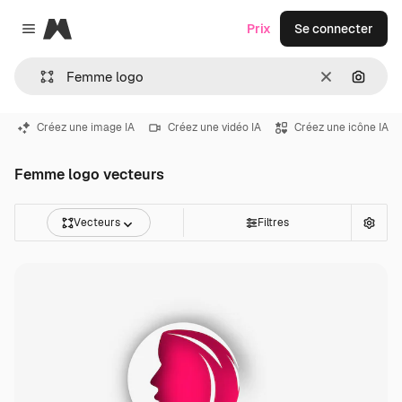
Magnific
Prix
Se connecter
Close menu
Effacer
Recher
Créez une image IA
Créez une vidéo IA
Créez une icône IA
Femme logo vecteurs
Vecteurs
Filtres