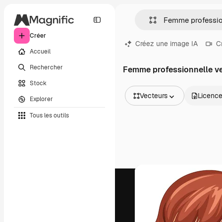
Créer
Créez une image IA
C
Accueil
Rechercher
Femme professionnelle v
Stock
Vecteurs
Licenc
Explorer
Toutes les images
Tous les outils
Vecteurs
Illustrations
Photos
PSD
Modèles
Mockups
Vidéos
Clips de vidéo
Graphiques animés
Templates vidéos
Icônes
Modèles 3D
Polices