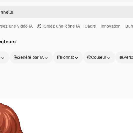
réez une vidéo IA
Créez une icône IA
Cadre
Innovation
Bur
ecteurs
e
Généré par IA
Format
Couleur
Pers
Produits
Commencer