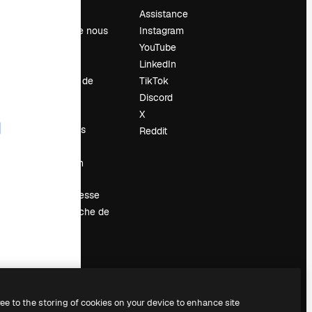
Prix
Assistance
À propos de nous
Instagram
Avis
YouTube
Carrières
LinkedIn
Tendances de
TikTok
recherche
Discord
Blog
X
Événements
Reddit
Slidesgo
Vendre mon
contenu
Salle de presse
À la recherche de
magnific.ai
ree to the storing of cookies on your device to enhance site