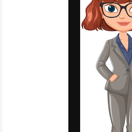
La plateforme c
vos meilleurs pr
d’abonnés : créa
studios.
Français
Copyright © 2010