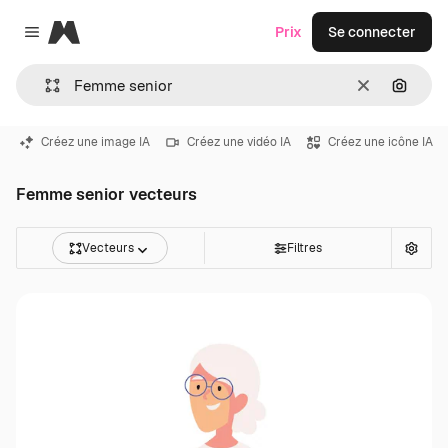
Magnific
Prix
Se connecter
Close menu
Effacer
Recher
Créez une image IA
Créez une vidéo IA
Créez une icône IA
Femme senior vecteurs
Vecteurs
Filtres