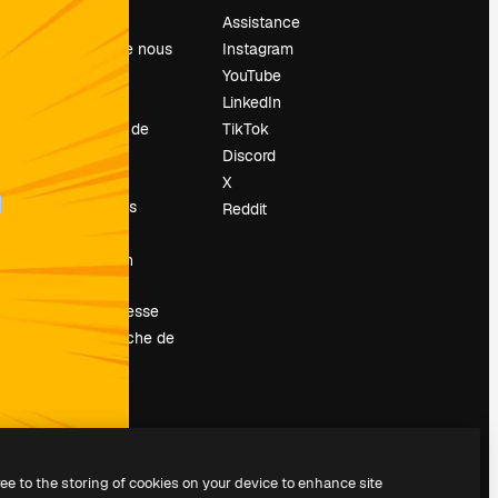
Prix
Assistance
À propos de nous
Instagram
Avis
YouTube
Carrières
LinkedIn
Tendances de
TikTok
recherche
Discord
Blog
X
Événements
Reddit
Slidesgo
Vendre mon
contenu
Salle de presse
À la recherche de
magnific.ai
ree to the storing of cookies on your device to enhance site