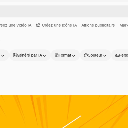
réez une vidéo IA
Créez une icône IA
Affiche publicitaire
Mark
s
e
Généré par IA
Format
Couleur
Pers
Produits
Commencer