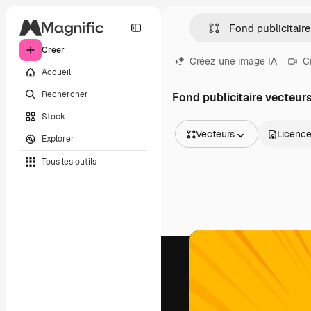
Créer
Créez une image IA
C
Accueil
Rechercher
Fond publicitaire vecteur
Stock
Vecteurs
Licenc
Explorer
Toutes les images
Tous les outils
Vecteurs
Illustrations
Photos
PSD
Modèles
Mockups
Vidéos
Clips de vidéo
Graphiques animés
Templates vidéos
Icônes
Modèles 3D
Polices