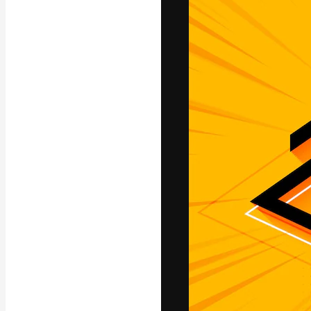
La plateforme c
vos meilleurs pr
d’abonnés : créa
studios.
Français
Copyright © 2010