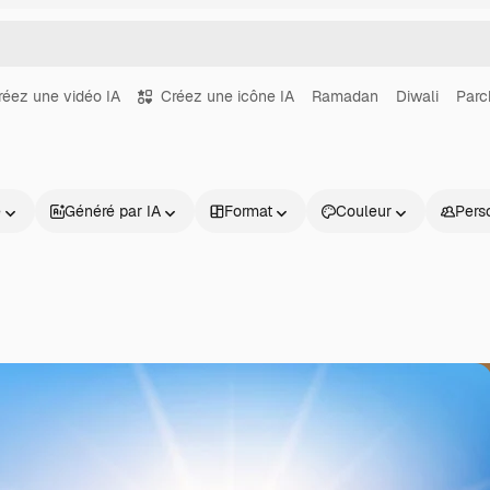
réez une vidéo IA
Créez une icône IA
Ramadan
Diwali
Parc
e
Généré par IA
Format
Couleur
Pers
Produits
Commencer