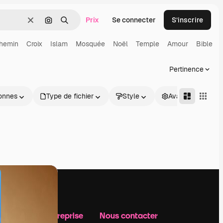
Prix
Se connecter
S’inscrire
Effacer
Rechercher par image
Rechercher
hemin
Croix
Islam
Mosquée
Noël
Temple
Amour
Bible
Pertinence
onnes
Type de fichier
Style
Avancé
Notre entreprise
Nous contacter