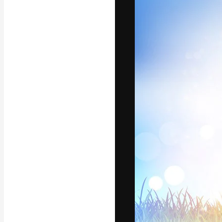
La plateforme c
vos meilleurs pr
d’abonnés : créa
studios.
Français
Copyright © 2010