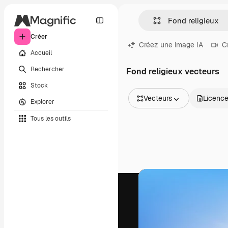
Créer
Créez une image IA
C
Accueil
Rechercher
Fond religieux vecteurs
Stock
Vecteurs
Licenc
Explorer
Toutes les images
Tous les outils
Vecteurs
Illustrations
Photos
PSD
Modèles
Mockups
Vidéos
Clips de vidéo
Graphiques animés
Templates vidéos
Icônes
Modèles 3D
Polices