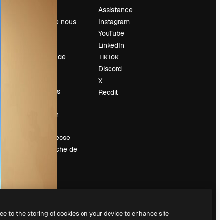
Prix
Assistance
À propos de nous
Instagram
Avis
YouTube
Carrières
LinkedIn
Tendances de
TikTok
recherche
Discord
Blog
X
Événements
Reddit
Slidesgo
Vendre mon
contenu
Salle de presse
À la recherche de
magnific.ai
ree to the storing of cookies on your device to enhance site