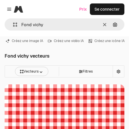
Magnific
Prix
Se connecter
Close menu
Effacer
Recher
Créez une image IA
Créez une vidéo IA
Créez une icône IA
Fond vichy vecteurs
Vecteurs
Filtres