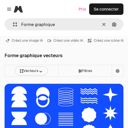
Magnific
Prix
Se connecter
Close menu
Effacer
Recher
Créez une image IA
Créez une vidéo IA
Créez une icône IA
Forme graphique vecteurs
Vecteurs
Filtres