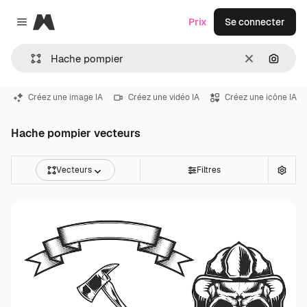
Magnific
Prix
Se connecter
Close menu
Effacer
Recher
Créez une image IA
Créez une vidéo IA
Créez une icône IA
Hache pompier vecteurs
Vecteurs
Filtres