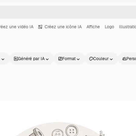
réez une vidéo IA
Créez une icône IA
Affiche
Logo
Illustrati
e
Généré par IA
Format
Couleur
Pers
Produits
Commencer