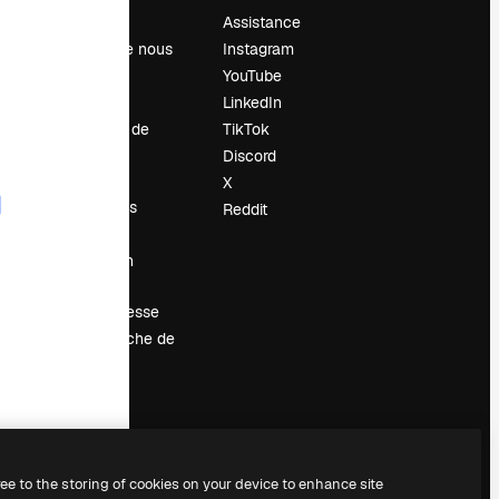
Prix
Assistance
À propos de nous
Instagram
Avis
YouTube
Carrières
LinkedIn
Tendances de
TikTok
recherche
Discord
Blog
X
Événements
Reddit
Slidesgo
Vendre mon
contenu
Salle de presse
À la recherche de
magnific.ai
ree to the storing of cookies on your device to enhance site