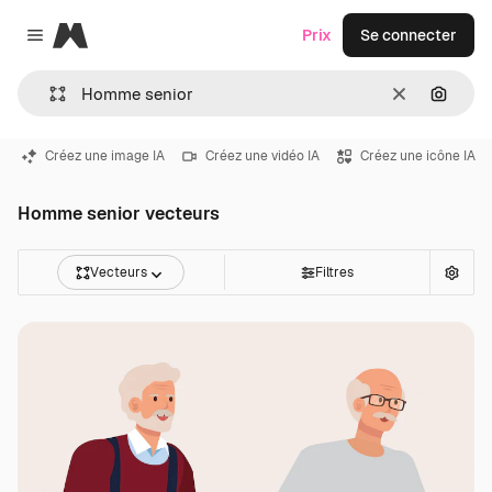
Magnific
Prix
Se connecter
Close menu
Effacer
Recher
Créez une image IA
Créez une vidéo IA
Créez une icône IA
Homme senior vecteurs
Vecteurs
Filtres