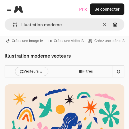
Magnific
Prix
Se connecter
Close menu
Effacer
Recher
Créez une image IA
Créez une vidéo IA
Créez une icône IA
Illustration moderne vecteurs
Vecteurs
Filtres