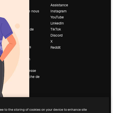
Prix
Assistance
À propos de nous
Instagram
Avis
YouTube
Carrières
LinkedIn
Tendances de
TikTok
recherche
Discord
Blog
X
Événements
Reddit
Slidesgo
Vendre mon
contenu
Salle de presse
À la recherche de
magnific.ai
ree to the storing of cookies on your device to enhance site