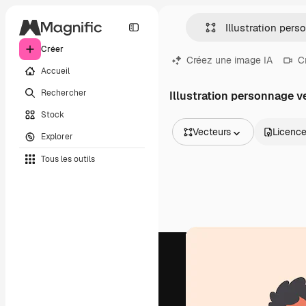
Créer
Créez une image IA
C
Accueil
Rechercher
Illustration personnage v
Stock
Vecteurs
Licenc
Explorer
Toutes les images
Tous les outils
Vecteurs
Illustrations
Photos
PSD
Modèles
Mockups
Vidéos
Clips de vidéo
Graphiques animés
Templates vidéos
Icônes
Modèles 3D
Polices