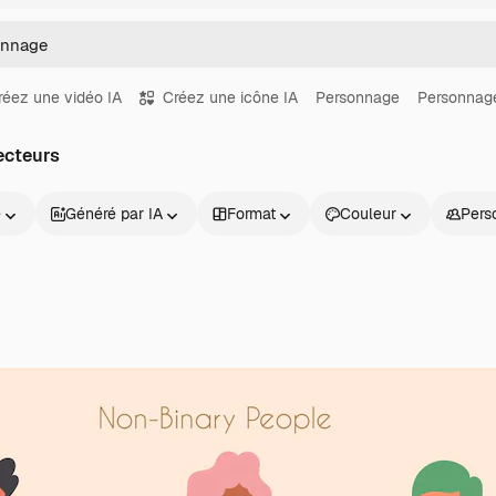
réez une vidéo IA
Créez une icône IA
Personnage
Personnag
ecteurs
e
Généré par IA
Format
Couleur
Pers
Produits
Commencer