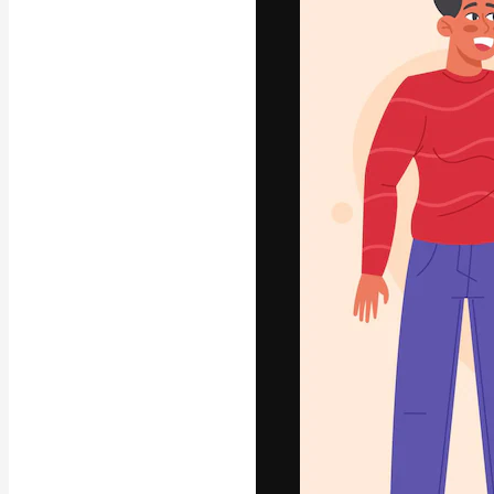
La plateforme c
vos meilleurs pr
d’abonnés : créa
studios.
Français
Copyright © 2010