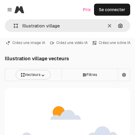
Magnific
Prix
Se connecter
Close menu
Effacer
Recher
Créez une image IA
Créez une vidéo IA
Créez une icône IA
Illustration village vecteurs
Vecteurs
Filtres