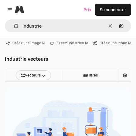
Magnific
Prix
Se connecter
Close menu
Effacer
Recher
Créez une image IA
Créez une vidéo IA
Créez une icône IA
Industrie vecteurs
Vecteurs
Filtres