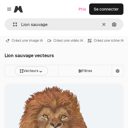
Magnific
Prix
Se connecter
Close menu
Effacer
Recher
Créez une image IA
Créez une vidéo IA
Créez une icône IA
Lion sauvage vecteurs
Vecteurs
Filtres