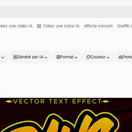
réez une vidéo IA
Créez une icône IA
Affiche concert
Graffiti
e
Généré par IA
Format
Couleur
Pers
Produits
Commencer