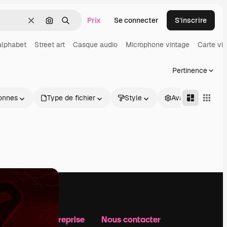
Prix
Se connecter
S’inscrire
Effacer
Rechercher par image
Rechercher
 alphabet
Street art
Casque audio
Microphone vintage
Carte vis
Pertinence
onnes
Type de fichier
Style
Avancé
Notre entreprise
Nous contacter