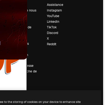
Prix
Assistance
À propos de nous
Instagram
Avis
YouTube
Carrières
LinkedIn
Tendances de
TikTok
recherche
Discord
Blog
X
Événements
Reddit
Slidesgo
Vendre mon
contenu
Salle de presse
À la recherche de
magnific.ai
ree to the storing of cookies on your device to enhance site