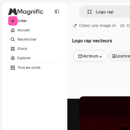
Créer
Créez une image IA
C
Accueil
Rechercher
Logo rap vecteurs
Stock
Vecteurs
Licenc
Explorer
Toutes les images
Tous les outils
Vecteurs
Illustrations
Photos
PSD
Modèles
Mockups
Vidéos
Clips de vidéo
Graphiques animés
Templates vidéos
Icônes
Modèles 3D
Polices