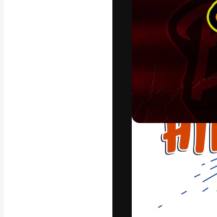
La plateforme c
vos meilleurs pr
d’abonnés : créa
studios.
Français
Copyright © 2010