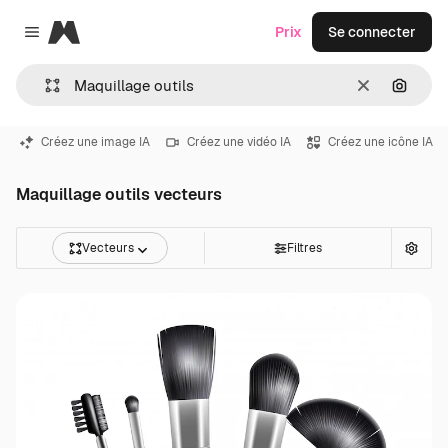
Magnific
Prix
Se connecter
Close menu
Effacer
Recher
Créez une image IA
Créez une vidéo IA
Créez une icône IA
Maquillage outils vecteurs
Vecteurs
Filtres