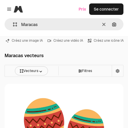
Magnific
Prix
Se connecter
Close menu
Effacer
Recher
Créez une image IA
Créez une vidéo IA
Créez une icône IA
Maracas vecteurs
Vecteurs
Filtres