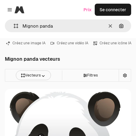
Magnific
Prix
Se connecter
Close menu
Effacer
Recher
Créez une image IA
Créez une vidéo IA
Créez une icône IA
Mignon panda vecteurs
Vecteurs
Filtres