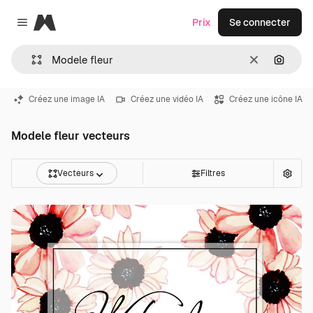
Magnific
Prix
Se connecter
Close menu
Effacer
Recher
Créez une image IA
Créez une vidéo IA
Créez une icône IA
Modele fleur vecteurs
Vecteurs
Filtres