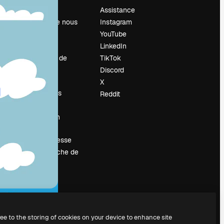
Prix
Assistance
À propos de nous
Instagram
Avis
YouTube
Carrières
LinkedIn
Tendances de
TikTok
recherche
Discord
Blog
X
Événements
Reddit
Slidesgo
Vendre mon
contenu
Salle de presse
À la recherche de
magnific.ai
ree to the storing of cookies on your device to enhance site