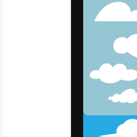
La plateforme c
vos meilleurs pr
d’abonnés : créa
studios.
Français
Copyright © 2010