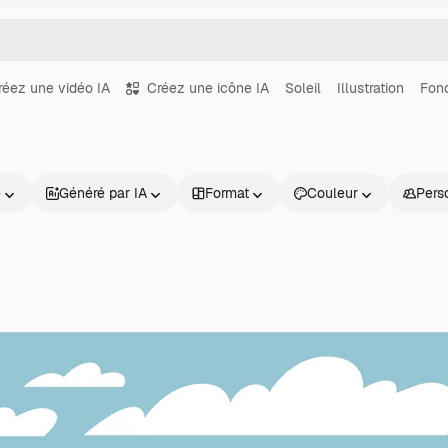
réez une vidéo IA
Créez une icône IA
Soleil
Illustration
Fon
e
Généré par IA
Format
Couleur
Pers
Produits
Commencer