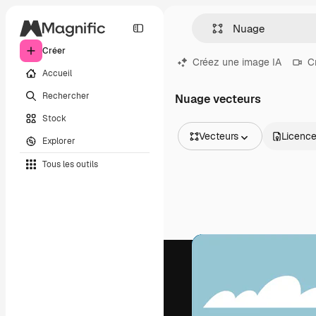
Créer
Créez une image IA
C
Accueil
Rechercher
Nuage vecteurs
Stock
Vecteurs
Licenc
Explorer
Toutes les images
Tous les outils
Vecteurs
Illustrations
Photos
PSD
Modèles
Mockups
Vidéos
Clips de vidéo
Graphiques animés
Templates vidéos
Icônes
Modèles 3D
Polices