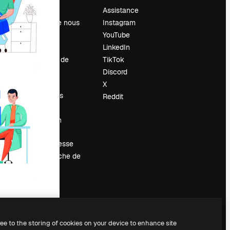
Prix
Assistance
À propos de nous
Instagram
Avis
YouTube
Carrières
LinkedIn
Tendances de
TikTok
recherche
Discord
Blog
X
Événements
Reddit
Slidesgo
Vendre mon
contenu
Salle de presse
À la recherche de
magnific.ai
ree to the storing of cookies on your device to enhance site