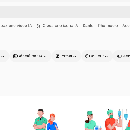
réez une vidéo IA
Créez une icône IA
Santé
Pharmacie
Acc
e
Généré par IA
Format
Couleur
Pers
Produits
Commencer