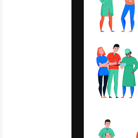
La plateforme c
vos meilleurs pr
d’abonnés : créa
studios.
Français
Copyright © 2010