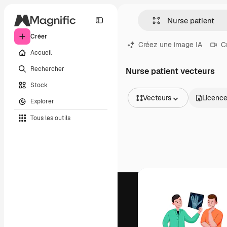
Créer
Créez une image IA
C
Accueil
Rechercher
Nurse patient vecteurs
Stock
Vecteurs
Licenc
Explorer
Toutes les images
Tous les outils
Vecteurs
Illustrations
Photos
PSD
Modèles
Mockups
Vidéos
Clips de vidéo
Graphiques animés
Templates vidéos
Icônes
Modèles 3D
Polices