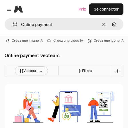
Magnific
Prix
Se connecter
Close menu
Effacer
Recher
Créez une image IA
Créez une vidéo IA
Créez une icône IA
Online payment vecteurs
Vecteurs
Filtres