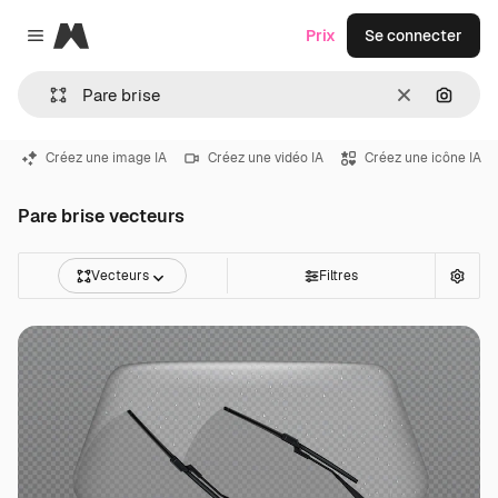
Magnific
Prix
Se connecter
Close menu
Effacer
Recher
Créez une image IA
Créez une vidéo IA
Créez une icône IA
Pare brise vecteurs
Vecteurs
Filtres