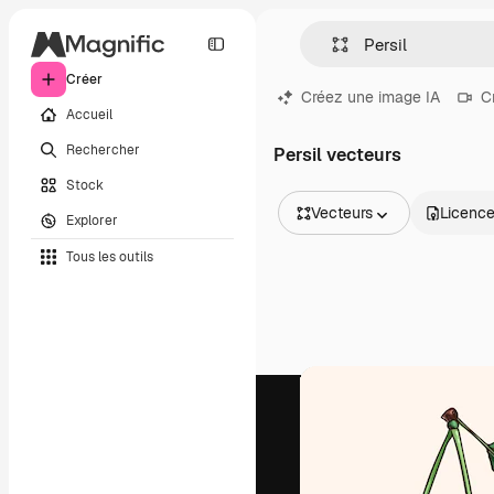
Créer
Créez une image IA
C
Accueil
Rechercher
Persil vecteurs
Stock
Vecteurs
Licenc
Explorer
Toutes les images
Tous les outils
Vecteurs
Illustrations
Photos
PSD
Modèles
Mockups
Vidéos
Clips de vidéo
Graphiques animés
Templates vidéos
Icônes
Modèles 3D
Polices