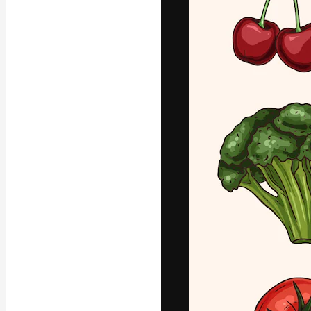
La plateforme c
vos meilleurs pr
d’abonnés : créa
studios.
Français
Copyright © 2010