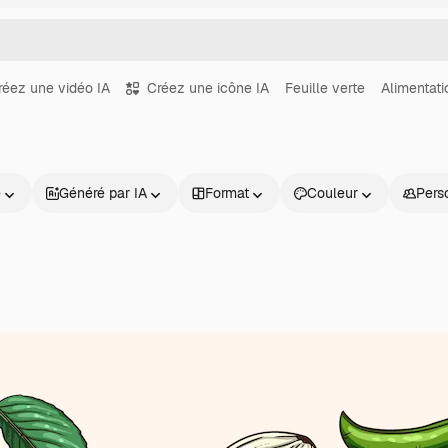
réez une vidéo IA
Créez une icône IA
Feuille verte
Alimentati
e
Généré par IA
Format
Couleur
Pers
Produits
Commencer