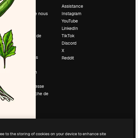
Prix
Assistance
À propos de nous
Instagram
Avis
YouTube
Carrières
LinkedIn
Tendances de
TikTok
recherche
Discord
Blog
X
Événements
Reddit
Slidesgo
Vendre mon
contenu
Salle de presse
À la recherche de
magnific.ai
ree to the storing of cookies on your device to enhance site