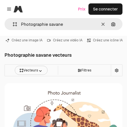
Magnific
Prix
Se connecter
Close menu
Effacer
Recher
Créez une image IA
Créez une vidéo IA
Créez une icône IA
Photographie savane vecteurs
Vecteurs
Filtres