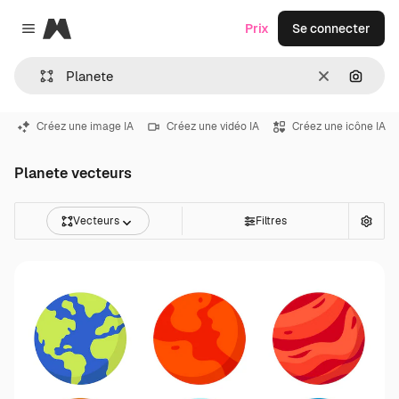
Magnific
Prix
Se connecter
Close menu
Effacer
Recher
Créez une image IA
Créez une vidéo IA
Créez une icône IA
Planete vecteurs
Vecteurs
Filtres