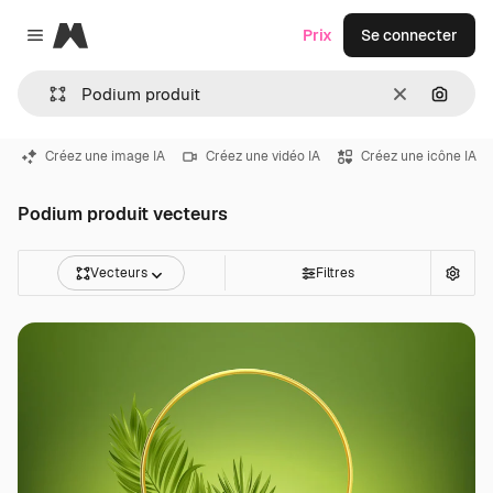
Magnific
Prix
Se connecter
Close menu
Effacer
Recher
Créez une image IA
Créez une vidéo IA
Créez une icône IA
Podium produit vecteurs
Vecteurs
Filtres