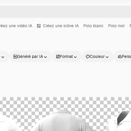
réez une vidéo IA
Créez une icône IA
Polo blanc
Polo noir
e
Généré par IA
Format
Couleur
Pers
Produits
Commencer