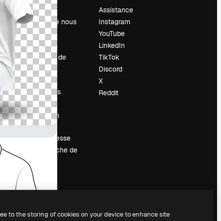
Prix
Assistance
À propos de nous
Instagram
Avis
YouTube
Carrières
LinkedIn
Tendances de
TikTok
recherche
Discord
Blog
X
Événements
Reddit
Slidesgo
Vendre mon
contenu
Salle de presse
À la recherche de
magnific.ai
ree to the storing of cookies on your device to enhance site