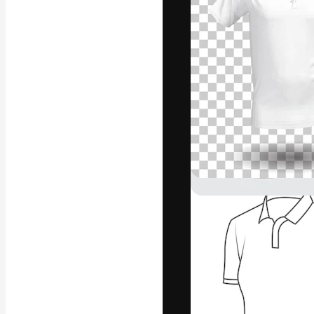
La plateforme c
vos meilleurs pr
d’abonnés : créa
studios.
Français
Copyright © 2010