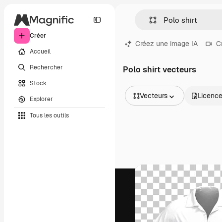
Créer
Créez une image IA
C
Accueil
Rechercher
Polo shirt vecteurs
Stock
Vecteurs
Licenc
Explorer
Toutes les images
Tous les outils
Vecteurs
Illustrations
Photos
PSD
Modèles
Mockups
Vidéos
Clips de vidéo
Graphiques animés
Templates vidéos
Icônes
Modèles 3D
Polices