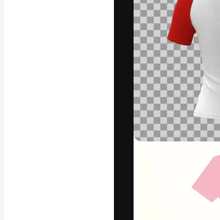
La plateforme c
vos meilleurs pr
d’abonnés : créa
studios.
Français
Copyright © 2010