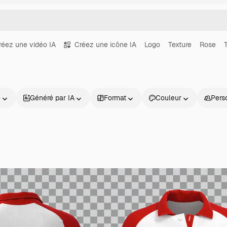
réez une vidéo IA
Créez une icône IA
Logo
Texture
Rose
T
e
Généré par IA
Format
Couleur
Pers
Produits
Commencer