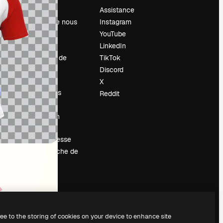
Prix
Assistance
À propos de nous
Instagram
Avis
YouTube
Carrières
LinkedIn
Tendances de
TikTok
recherche
Discord
Blog
X
Événements
Reddit
Slidesgo
Vendre mon
contenu
Salle de presse
À la recherche de
magnific.ai
ree to the storing of cookies on your device to enhance site