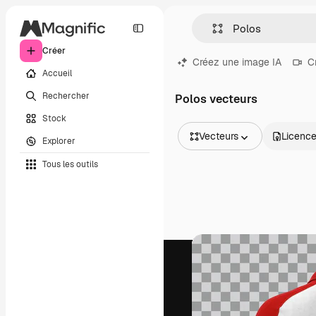
Créer
Créez une image IA
C
Accueil
Rechercher
Polos vecteurs
Stock
Vecteurs
Licenc
Explorer
Toutes les images
Tous les outils
Vecteurs
Illustrations
Photos
PSD
Modèles
Mockups
Vidéos
Clips de vidéo
Graphiques animés
Templates vidéos
Icônes
Modèles 3D
Polices