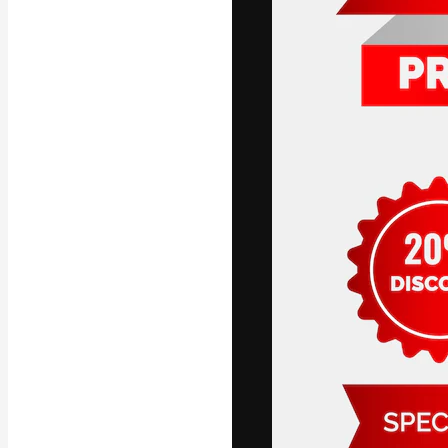
La plateforme c
vos meilleurs pr
d’abonnés : créa
studios.
Français
Copyright © 2010