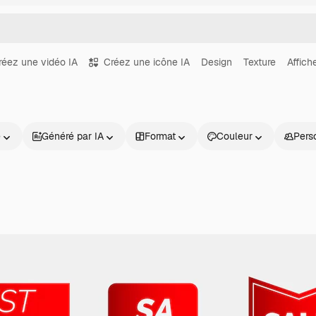
réez une vidéo IA
Créez une icône IA
Design
Texture
Affich
e
Généré par IA
Format
Couleur
Pers
Produits
Commencer