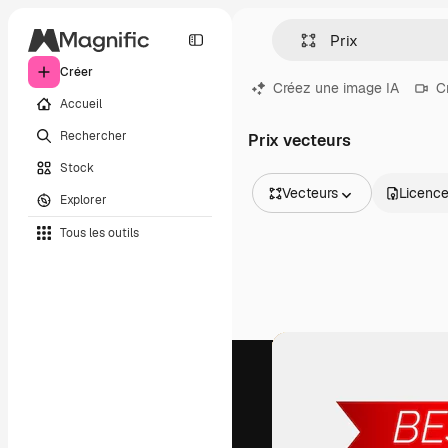
Créer
Créez une image IA
C
Accueil
Rechercher
Prix vecteurs
Stock
Vecteurs
Licenc
Explorer
Toutes les images
Tous les outils
Vecteurs
Illustrations
Photos
PSD
Modèles
Mockups
Vidéos
Clips de vidéo
Graphiques animés
Templates vidéos
Icônes
Modèles 3D
Polices