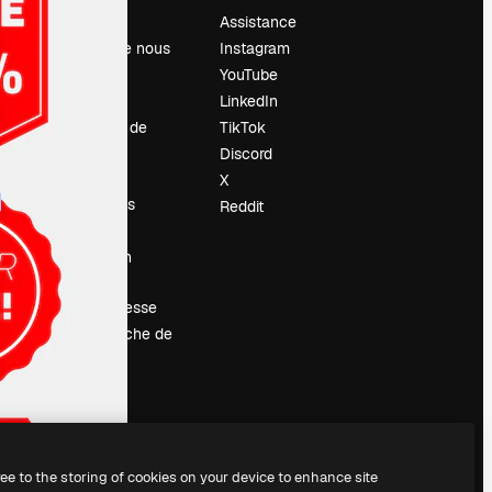
Prix
Assistance
À propos de nous
Instagram
Avis
YouTube
Carrières
LinkedIn
Tendances de
TikTok
recherche
Discord
Blog
X
Événements
Reddit
Slidesgo
Vendre mon
contenu
Salle de presse
À la recherche de
magnific.ai
ree to the storing of cookies on your device to enhance site