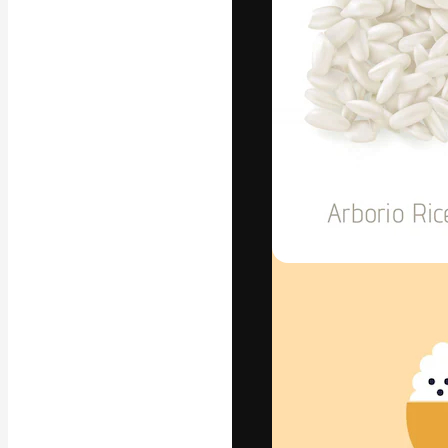
La plateforme c
vos meilleurs pr
d’abonnés : créa
studios.
Français
Copyright © 2010