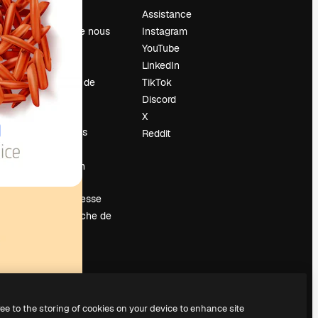
Prix
Assistance
À propos de nous
Instagram
Avis
YouTube
Carrières
LinkedIn
Tendances de
TikTok
recherche
Discord
Blog
X
Événements
Reddit
Slidesgo
Vendre mon
contenu
Salle de presse
À la recherche de
magnific.ai
ree to the storing of cookies on your device to enhance site