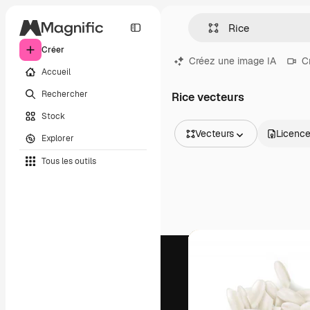
Créer
Créez une image IA
C
Accueil
Rechercher
Rice vecteurs
Stock
Vecteurs
Licenc
Explorer
Toutes les images
Tous les outils
Vecteurs
Illustrations
Photos
PSD
Modèles
Mockups
Vidéos
Clips de vidéo
Graphiques animés
Templates vidéos
Icônes
Modèles 3D
Polices