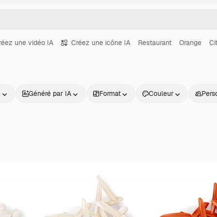
réez une vidéo IA
Créez une icône IA
Restaurant
Orange
Ci
e
Généré par IA
Format
Couleur
Pers
Produits
Commencer