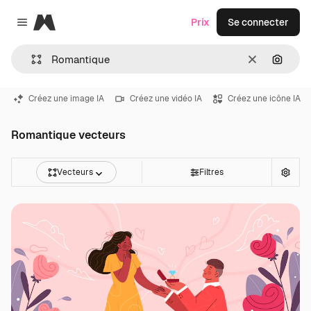
Magnific
Prix
Se connecter
Close menu
Effacer
Recher
Créez une image IA
Créez une vidéo IA
Créez une icône IA
Romantique vecteurs
Vecteurs
Filtres