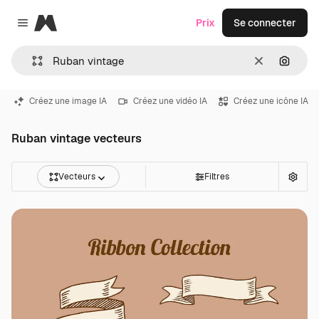
Magnific
Prix
Se connecter
Close menu
Effacer
Recher
Créez une image IA
Créez une vidéo IA
Créez une icône IA
Ruban vintage vecteurs
Vecteurs
Filtres