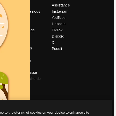
Prix
Assistance
À propos de nous
Instagram
Avis
YouTube
Carrières
LinkedIn
Tendances de
TikTok
recherche
Discord
Blog
X
Événements
Reddit
Slidesgo
Vendre mon
contenu
Salle de presse
À la recherche de
magnific.ai
ree to the storing of cookies on your device to enhance site