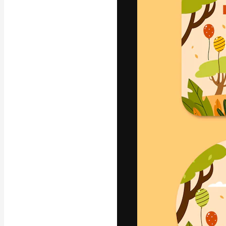
La plateforme c
vos meilleurs pr
d’abonnés : créa
studios.
Français
Copyright © 2010