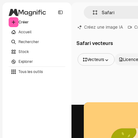
Créer
Créez une image IA
C
Accueil
Rechercher
Safari vecteurs
Stock
Vecteurs
Licenc
Explorer
Toutes les images
Tous les outils
Vecteurs
Illustrations
Photos
PSD
Modèles
Mockups
Vidéos
Clips de vidéo
Graphiques animés
Templates vidéos
Icônes
Modèles 3D
Polices