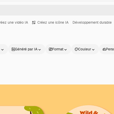
réez une vidéo IA
Créez une icône IA
Développement durable
e
Généré par IA
Format
Couleur
Pers
Produits
Commencer