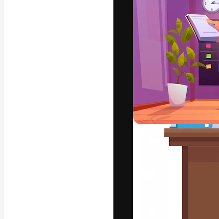
La plateforme c
vos meilleurs pr
d’abonnés : créa
studios.
Français
Copyright © 2010