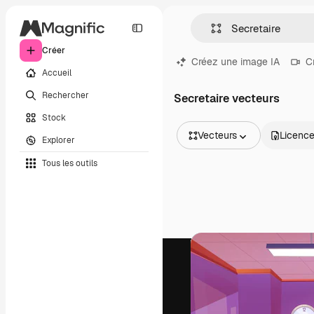
Créer
Créez une image IA
C
Accueil
Rechercher
Secretaire vecteurs
Stock
Vecteurs
Licenc
Explorer
Toutes les images
Tous les outils
Vecteurs
Illustrations
Photos
PSD
Modèles
Mockups
Vidéos
Clips de vidéo
Graphiques animés
Templates vidéos
Icônes
Modèles 3D
Polices