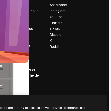
Prix
Assistance
À propos de nous
Instagram
Avis
YouTube
Carrières
LinkedIn
Tendances de
TikTok
recherche
Discord
Blog
X
Événements
Reddit
Slidesgo
Vendre mon
contenu
Salle de presse
À la recherche de
magnific.ai
ree to the storing of cookies on your device to enhance site