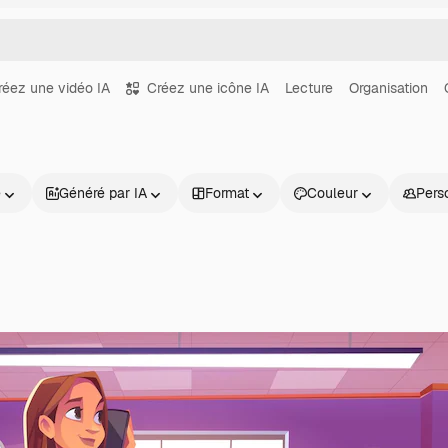
réez une vidéo IA
Créez une icône IA
Lecture
Organisation
e
Généré par IA
Format
Couleur
Pers
Produits
Commencer