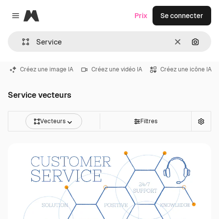
Magnific
Prix
Se connecter
Close menu
Effacer
Recher
Créez une image IA
Créez une vidéo IA
Créez une icône IA
Service vecteurs
Vecteurs
Filtres