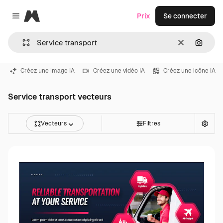
Magnific
Prix
Se connecter
Close menu
Effacer
Recher
Créez une image IA
Créez une vidéo IA
Créez une icône IA
Service transport vecteurs
Vecteurs
Filtres