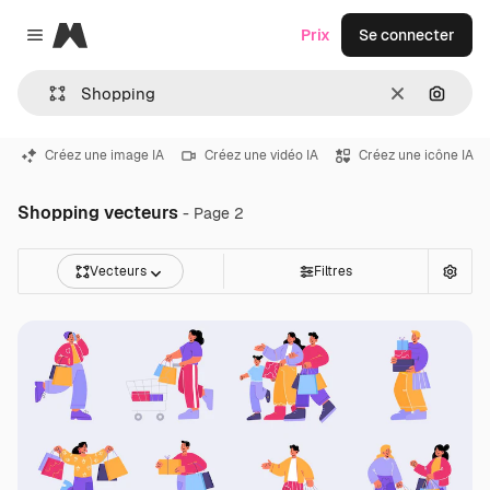
Magnific
Prix
Se connecter
Close menu
Effacer
Recher
Créez une image IA
Créez une vidéo IA
Créez une icône IA
Shopping vecteurs
- Page 2
Vecteurs
Filtres