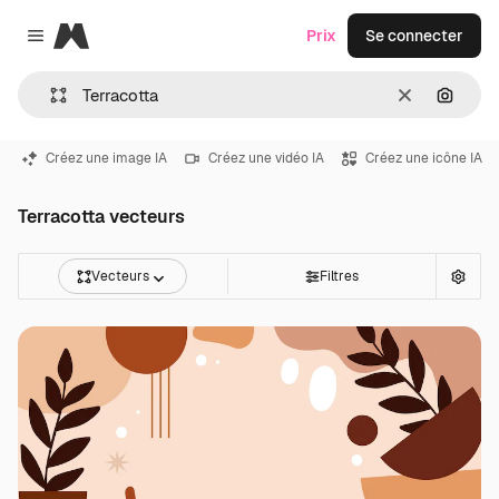
Magnific
Prix
Se connecter
Close menu
Effacer
Recher
Créez une image IA
Créez une vidéo IA
Créez une icône IA
Terracotta vecteurs
Vecteurs
Filtres