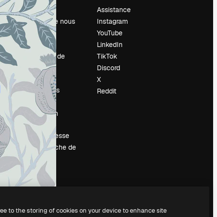
Prix
Assistance
À propos de nous
Instagram
Avis
YouTube
Carrières
LinkedIn
Tendances de
TikTok
recherche
Discord
Blog
X
Événements
Reddit
Slidesgo
Vendre mon
contenu
Salle de presse
À la recherche de
magnific.ai
ree to the storing of cookies on your device to enhance site