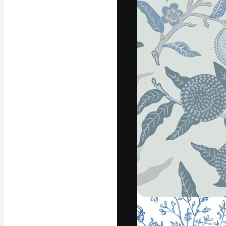
La plateforme c
vos meilleurs pr
d’abonnés : créa
studios.
Français
Copyright © 2010