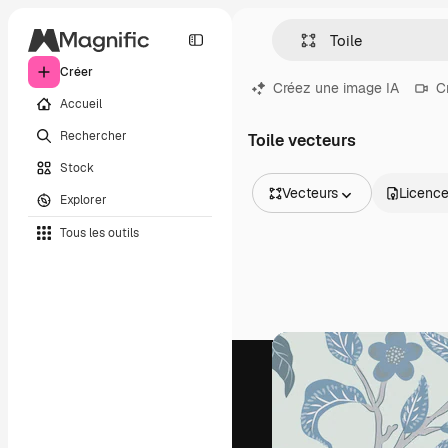
Créer
Créez une image IA
C
Accueil
Rechercher
Toile vecteurs
Stock
Vecteurs
Licenc
Explorer
Toutes les images
Tous les outils
Vecteurs
Illustrations
Photos
PSD
Modèles
Mockups
Vidéos
Clips de vidéo
Graphiques animés
Templates vidéos
Icônes
Modèles 3D
Polices