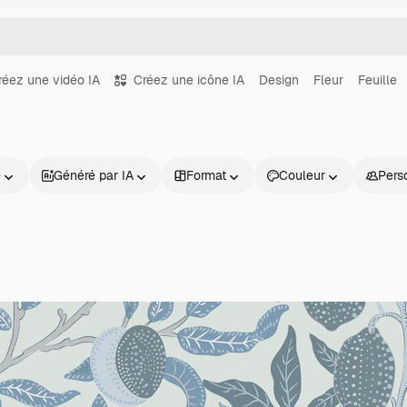
réez une vidéo IA
Créez une icône IA
Design
Fleur
Feuille
e
Généré par IA
Format
Couleur
Pers
Produits
Commencer